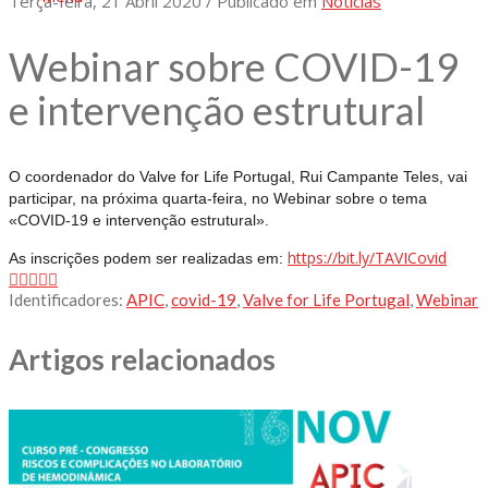
Terça-feira, 21 Abril 2020
/
Publicado em
Noticias
Webinar sobre COVID-19
e intervenção estrutural
O coordenador do Valve for Life Portugal, Rui Campante Teles, vai
participar, na próxima quarta-feira, no Webinar sobre o tema
«COVID-19 e intervenção estrutural».
https://bit.ly/TAVICovid
As inscrições podem ser realizadas em:
Identificadores:
APIC
,
covid-19
,
Valve for Life Portugal
,
Webinar
Artigos relacionados