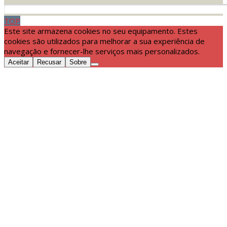
TOP
Este site armazena cookies no seu equipamento. Estes
cookies são utilizados para melhorar a sua experiência de
navegação e fornecer-lhe serviços mais personalizados.
Aceitar
Recusar
Sobre